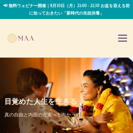
📢 無料ウェビナー開催｜8月10日（月）21:00 - 21:30 お盆を迎える前
に知っておきたい「新時代の先祖供養」
目覚めた人生を生きる
真の自由と
内面の充実へと向かう道