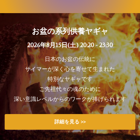
お盆の系列供養ヤギャ
2026年8月15日(土) 20:20 - 23:30
日本のお盆の伝統に
サイマーが深く心を寄せて生まれた
特別なヤギャです
ご先祖代々の魂のために
深い意識レベルからのワークが捧げられます
詳細を見る >>