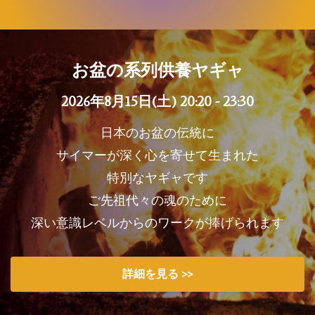
お盆の系列供養ヤギャ
2026年8月15日(土) 20:20 - 23:30
日本のお盆の伝統に
サイマーが深く心を寄せて生まれた
特別なヤギャです
ご先祖代々の魂のために
深い意識レベルからのワークが捧げられます
詳細を見る >>