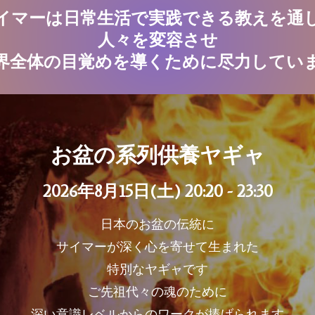
イマーは日常生活で実践できる教えを通
人々を変容させ
界全体の目覚めを導くために尽力してい
お盆の系列供養ヤギャ
2026年8月15日(土) 20:20 - 23:30
日本のお盆の伝統に
サイマーが深く心を寄せて生まれた
特別なヤギャです
ご先祖代々の魂のために
深い意識レベルからのワークが捧げられます