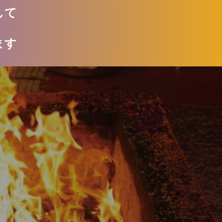
して
ます