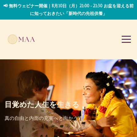
📢 無料ウェビナー開催｜8月10日（月）21:00 - 21:30 お盆を迎える前
に知っておきたい「新時代の先祖供養」
目覚めた人生を生きる
真の自由と
内面の充実へと向かう道