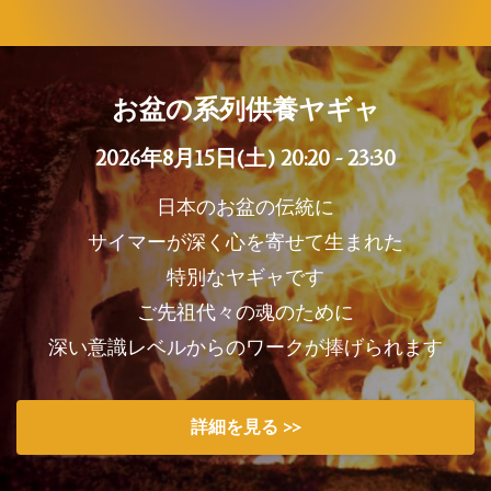
お盆の系列供養ヤギャ
2026年8月15日(土) 20:20 - 23:30
日本のお盆の伝統に
サイマーが深く心を寄せて生まれた
特別なヤギャです
ご先祖代々の魂のために
深い意識レベルからのワークが捧げられます
詳細を見る >>