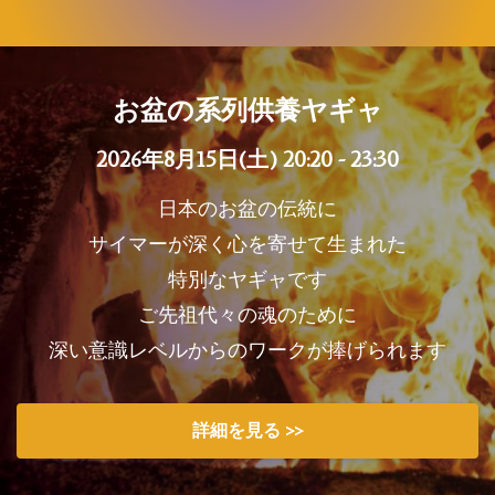
お盆の系列供養ヤギャ
2026年8月15日(土) 20:20 - 23:30
日本のお盆の伝統に
サイマーが深く心を寄せて生まれた
特別なヤギャです
ご先祖代々の魂のために
深い意識レベルからのワークが捧げられます
詳細を見る >>