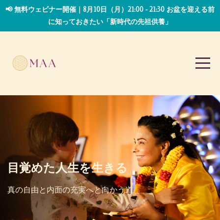
📢 無料ウェビナー開催｜8月10日（月）21:00 - 21:30 お盆を迎える前
に知っておきたい「新時代の先祖供養」
目覚めた人生を生きる
真の自由と
内面の充実へと向かう道