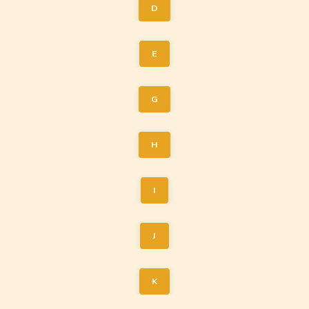
D
E
G
H
I
J
K