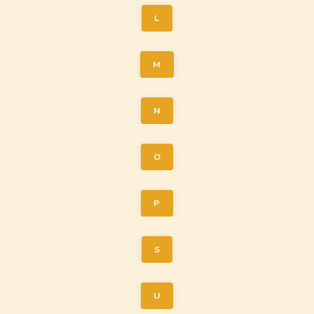
L
M
N
O
P
S
U