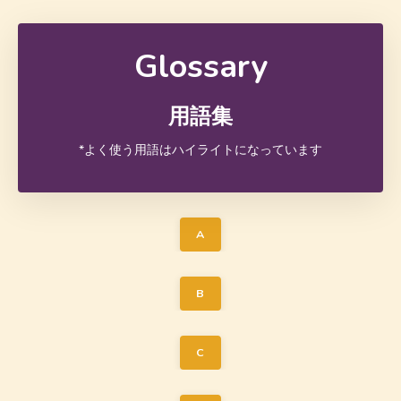
Glossary
用語集
*よく使う用語はハイライトになっています
A
B
C