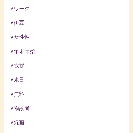
#ワーク
#伊豆
#女性性
#年末年始
#挨拶
#来日
#無料
#物故者
#録画