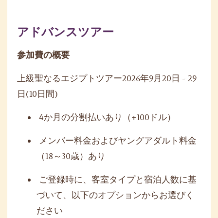
アドバンスツアー
参加費の概要
上級聖なるエジプトツアー
2026
年
9
月
20
日
- 29
日
(10
日間
)
4
か月の分割払いあり（
+100
ドル）
メンバー料金およびヤングアダルト料金
（
18
～
30
歳）あり
ご登録時に、客室タイプと宿泊人数に基
づいて、以下のオプションからお選びく
ださい