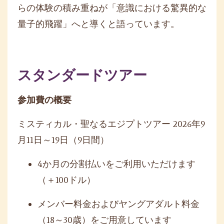
らの体験の積み重ねが「意識における驚異的な
量子的飛躍」へと導くと語っています。
スタンダードツアー
参加費の概要
ミスティカル・聖なるエジプトツアー
2026
年
9
月
11
日～
19
日（
9
日間）
4
か月の分割払いをご利用いただけます
（＋
100
ドル）
メンバー料金およびヤングアダルト料金
（
18
～
30
歳）をご用意しています