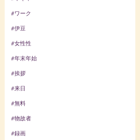
#ワーク
#伊豆
#女性性
#年末年始
#挨拶
#来日
#無料
#物故者
#録画