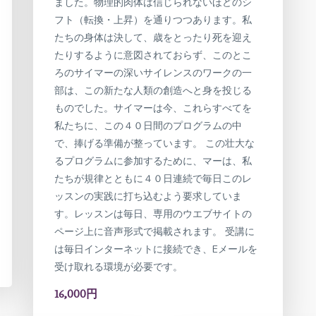
ました。物理的肉体は信じられないほどのシ
フト（転換・上昇）を通りつつあります。私
たちの身体は決して、歳をとったり死を迎え
たりするように意図されておらず、このとこ
ろのサイマーの深いサイレンスのワークの一
部は、この新たな人類の創造へと身を投じる
ものでした。サイマーは今、これらすべてを
私たちに、この４０日間のプログラムの中
で、捧げる準備が整っています。 この壮大な
るプログラムに参加するために、マーは、私
たちが規律とともに４０日連続で毎日このレ
ッスンの実践に打ち込むよう要求していま
す。レッスンは毎日、専用のウエブサイトの
ページ上に音声形式で掲載されます。 受講に
は毎日インターネットに接続でき、Eメールを
受け取れる環境が必要です。
16,000円