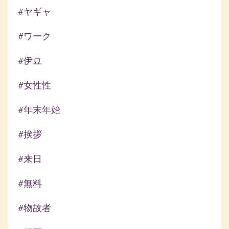
#ヤギャ
#ワーク
#伊豆
#女性性
#年末年始
#挨拶
#来日
#無料
#物故者