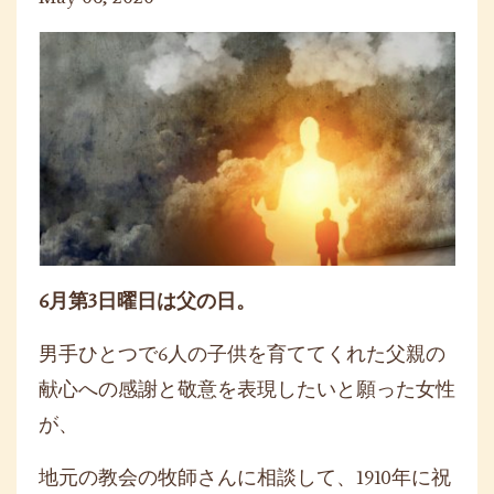
6
月第
3
日曜日は父の日。
男手ひとつで
6
人の子供を育ててくれた父親の
献心への感謝と敬意を表現したいと願った女性
が、
地元の教会の牧師さんに相談して、
1910
年に祝