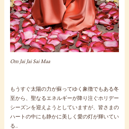
Om Jai Jai Sai Maa
もうすぐ太陽の力が蘇ってゆく象徴でもある冬
至から、
聖なるエネルギーが降り注ぐホリデー
シーズンを迎えようとしてい
ますが、
皆さまの
ハートの中にも静かに美しく愛の灯が輝いてい
る...