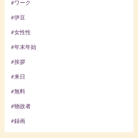
#ワーク
#伊豆
#女性性
#年末年始
#挨拶
#来日
#無料
#物故者
#録画