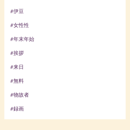
#伊豆
#女性性
#年末年始
#挨拶
#来日
#無料
#物故者
#録画