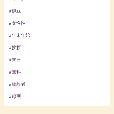
#伊豆
#女性性
#年末年始
#挨拶
#来日
#無料
#物故者
#録画