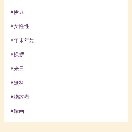
#伊豆
#女性性
#年末年始
#挨拶
#来日
#無料
#物故者
#録画